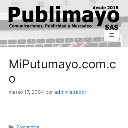
Saltar
al
contenido
Menú
MiPutumayo.com.c
o
marzo 17, 2004
por
administrador
Categorías
Proyectos