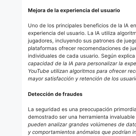
Mejora de la experiencia del usuario
Uno de los principales beneficios de la IA en
experiencia del usuario. La IA utiliza algor
jugadores, incluyendo sus patrones de juego
plataformas ofrecer recomendaciones de ju
individuales de cada usuario. Según explic
capacidad de la IA para personalizar la exp
YouTube utilizan algoritmos para ofrecer re
mayor satisfacción y retención de los usuari
Detección de fraudes
La seguridad es una preocupación primordial 
demostrado ser una herramienta invaluable e
pueden analizar grandes volúmenes de dato
y comportamientos anómalos que podrían ind