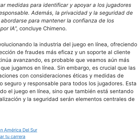
r medidas para identificar y apoyar a los jugadores
responsable. Además, la privacidad y la seguridad de
n abordarse para mantener la confianza de los
por IA
”, concluye Chimeno.
olucionando la industria del juego en línea, ofreciendo
cción de fraudes más eficaz y un soporte al cliente
ntinúa avanzando, es probable que veamos aún más
que jugamos en línea. Sin embargo, es crucial que las
vaciones con consideraciones éticas y medidas de
o seguro y responsable para todos los jugadores. Esta
do el juego en línea, sino que también está sentando
nalización y la seguridad serán elementos centrales de
n América Del Sur
r tu carrera