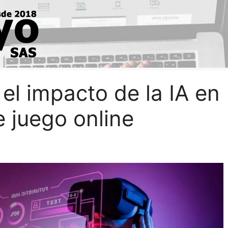
el impacto de la IA en
e juego online