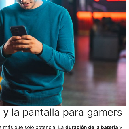
a y la pantalla para gamers
re más que solo potencia. La
duración de la batería
y